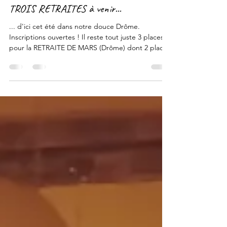
Feb 23
1 min read
TROIS RETRAITES à venir...
... d'ici cet été dans notre douce Drôme.
Inscriptions ouvertes ! Il reste tout juste 3 places
pour la RETRAITE DE MARS (Drôme) dont 2 places
au TARIF SOLIDAIRE (profitez-en !) Profitez du
TARIF RÉDUIT pour toute inscription aux deux
RETRAITES D'ÉTÉ (Drôme) AVANT LE 31 MARS ➤
Du VENDREDI 20 AU DIMANCHE 22 MARS -
Retraite (mixte) "Éclosion des coeurs et
renaissance" (Akhanda Yoga, méditation, kirtans...)
au gîte de Charousse . Dernières places, dont 2
PLACES au tarif SOLID