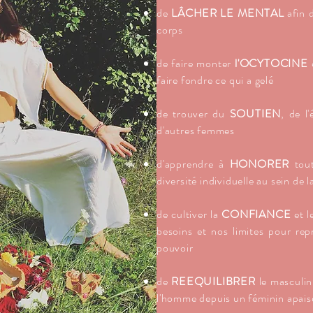
de
LÂCHER LE MENTAL
afin d
corps
de faire monter
l'OCYTOCINE
faire fondre ce qui a gelé
de trouver du
SOUTIEN
, de l
d'autres femmes
d'apprendre à
HONORER
tout
diversité individuelle au sein de 
de cultiver la
CONFIANCE
et l
besoins et nos limites pour rep
pouvoir
de
REEQUILIBRER
le masculin
l'homme depuis un féminin apaisé