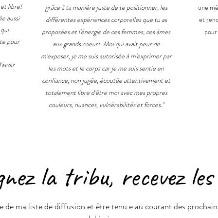
et libre!
grâce à ta manière juste de te positionner, les
une méd
e aussi
différentes expériences corporelles que tu as
et ren
qui
proposées et l'énergie de ces femmes, ces âmes
pour 
ste pour
aux grands coeurs. Moi qui avait peur de
m'exposer, je me suis autorisée à m'exprimer par
'avoir
les mots et le corps car je me suis sentie en
confiance, non jugée, écoutée attentivement et
totalement libre d'être moi avec mes propres
couleurs, nuances, vulnérabilités et forces."
gnez la tribu, recevez le
ie de ma liste de diffusion et être tenu.e au courant des prochai