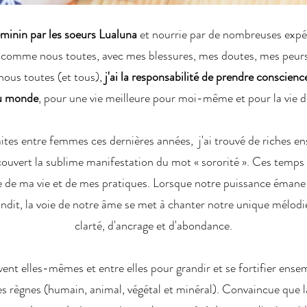
inin par les soeurs Lualuna
et nourrie par de nombreuses expér
 comme nous toutes, avec mes blessures, mes doutes, mes peurs
nous toutes (et tous),
j'ai la responsabilité de prendre conscien
au monde
, pour une vie meilleure pour moi-même et pour la vie d
raites entre femmes ces dernières années, j'ai trouvé de riches 
écouvert la sublime manifestation du mot « sororité ». Ces temps
e de ma vie et de mes pratiques. Lorsque notre puissance émane d
dit, la voie de notre âme se met à chanter notre unique mélodie
clarté, d'ancrage et d'abondance.
vent elles-mêmes et entre elles pour grandir et se fortifier ens
es règnes (humain, animal, végétal et minéral). Convaincue que l