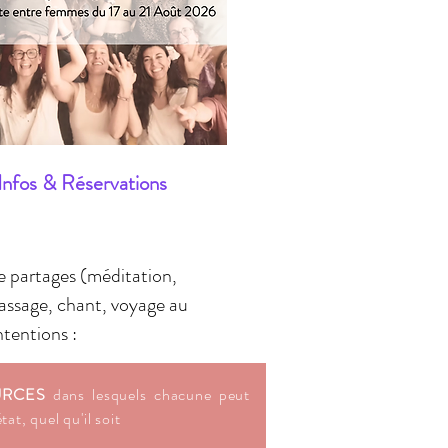
Infos & Réservations
de partages (méditation,
massage, chant, voyage au
ntentions :
URCES
dans lesquels chacune peut
at, quel qu'il soit