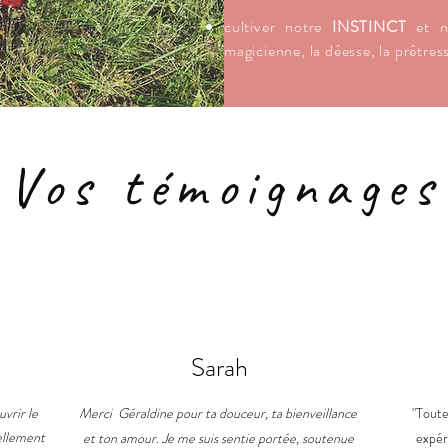
cultiver notre
INSTINCT
et n
magicienne, la déesse, la prêtress
Vos témoignages
Sarah
uvrir le
Merci Géraldine pour ta douceur, ta bienveillance
"Toute
ellement
et ton amour. Je me suis sentie portée, soutenue
expér