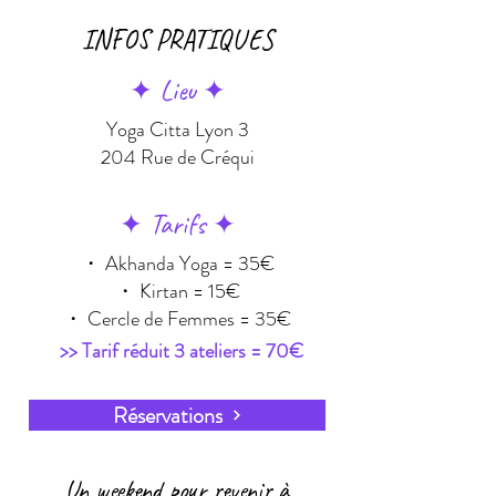
INFOS PRATIQUES
✦ Lieu ✦
Yoga Citta Lyon 3
204 Rue de Créqui
✦ T
arifs ✦
・ Akhanda Yoga = 35€
・ Kirtan = 15€
・ Cercle de Femmes = 35€
>> Tarif réduit 3 ateliers = 70€​​​
Réservations
Un weekend pour revenir à