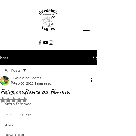
Post
All Posts
Géraldine Soares
All Posts
Feb 20, 2025
1 min read
Faire confiance au féminin
kirtan
Rated NaN out of 5 stars.
entre femmes
akhanda yoga
tribu
newsletter