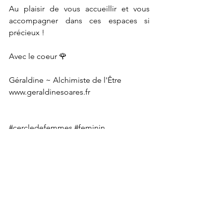
Au plaisir de vous accueillir et vous 
accompagner dans ces espaces si 
précieux !
Avec le coeur 🌹
Géraldine ~ Alchimiste de l'Être
www.geraldinesoares.fr
#cercledefemmes
#feminin
#bienveillance
#empowerment
#espacesacré
#cercledefemmeslyon
#lyonnaise
#retraitedefemmes
#femmesage
#femmesauvage
#femmecyclique
#cyclefeminin
#cyclelunaire
#lunes
entre femmes
tribu