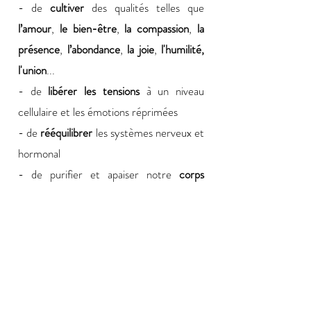
- de
cultiver
des qualités telles que
l’amour
,
le bien-être
,
la compassion
,
la
présence
,
l’abondance
,
la joie
,
l'humilité,
l'union
...
- de
libérer les tensions
à un niveau
cellulaire et les émotions réprimées
- de
rééquilibrer
les systèmes nerveux et
hormonal
- de purifier et apaiser notre
corps
mental et émotionnel
- de développer nos
capacités de
concentration
et de méditation
- d'
activer la circulation
de nos fluides
sous l'effet des vibrations
- d'élever notre fréquence énergétique