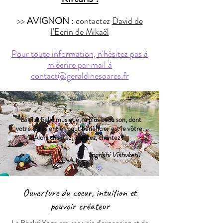
>>
AVIGNON
: contactez
David de
l'Ecrin de Mikaël
Pour toute information, n'hésitez pas à
m'écrire par mail à
contact@geraldinesoares.fr
"La plus belle musique, le plus beau son, dont
votre corps entier peut bénéficier est le vôtre.
Alors chantez, chantez, chantez !"
Yogrishi Vishvketu
Ouverture du coeur, intuition et
pouvoir créateur
Le Bhakti Yoga est une voie d'expansion et de