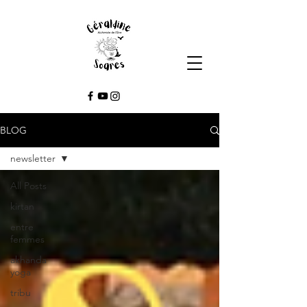
BLOG
newsletter
All Posts
kirtan
entre
femmes
akhanda
yoga
tribu