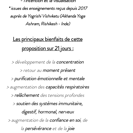
- l'intention et la visualisation
* issues des enseignements reçus depuis 2017
auprès de Yogrishi Vishvketu (Akhanda Yoga
Ashram, Rishikesh - Inde)
Les principaux bienfaits de cette
proposition sur 21 jours :
> développement de la
concentration
> retour au
moment présent
>
purification émotionnelle et mentale
> augmentation des
capacités respiratoires
>
relâchement
des tensions profondes
>
soutien des systèmes immunitaire,
digestif, hormonal, nerveux
> augmentation de la
confiance en soi
, de
la
persévérance
et de la
joie