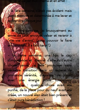
l'expérience par moi-même et en effet :
- la 1ère semaine, c'était pas évident mais
j'étais motivée et déterminée à me lever et
apprendre chaque jour
- la 2ème semaine, j'ai brusquement eu
envie de tout envoyer valser et revenir à
"ma vie d'avant" (sans pouvoir le faire
évidemment, il a fallu tenir !)
- la 3ème semaine, une fois le cap
d'impatience et d'envie d'ailleurs/d'autre
chose passé, j'ai été propulsée sans
véritable transition dans un espace de
profonde sérénité, d'aisance, de plaisir
avec une énergie vitale totalement
renouvelée : quelque chose avait été
purifié, de la place pour du neuf avait été
créée, un nouvel élan était bien présent et
c'était pure bénédiction !
Et depuis, ma vie entière en est