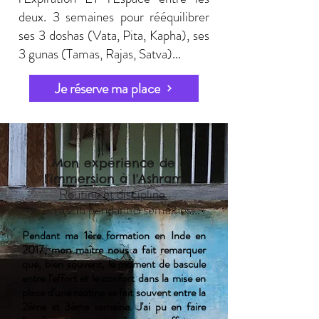
deux. 3 semaines pour rééquilibrer
ses 3 doshas (Vata, Pita, Kapha), ses
3 gunas (Tamas, Rajas, Satva)...
Je réserve ma place
Mon expérience de
l'immersion à l'Ashram
Routine et discipline
de 5h à 21h pendant 5 semaines...
Pendant ma 1ère formation en Inde en
2017, mon maître nous a fait remarquer
que, bien souvent, le moment de bascule
entre l'effort et le confort dans la mise en
place d'une routine se fait souvent entre la
2ème et 3ème semaine.
J'ai pu en faire