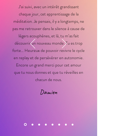
J’ai suivi, avec un intérêt grandissant
chaque jour, cet apprentissage de la
méditation. Je pensais, il y a longtemps, ne
pas me retrouver dans le silence à cause de
légers acouphènes, et là, tu m’as fait
découvrir un nouveau monde. Tu es trop
forte… Heureux de pouvoir revivre le cycle
en replay et de persévérer en autonomie.
Encore un grand merci pour cet amour
que tu nous donnes et que tu réveilles en
chacun de nous.
Damien