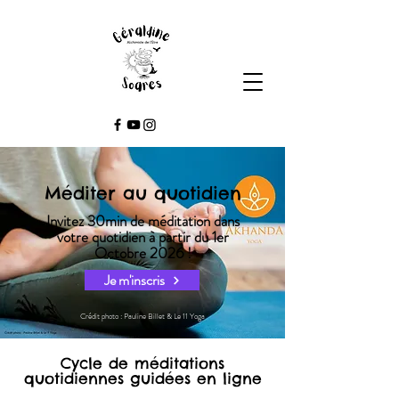
Méditer au quotidien
Invitez 30min de méditation dans
votre quotidien
à partir du 1er
Octobre 2026 !
Je m'inscris
Crédit photo : Pauline Billet & Le 11 Yoga
Cycle de méditations
quotidiennes guidées en ligne