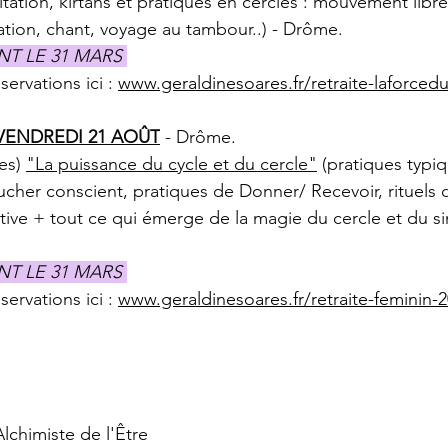
tion, kirtans et pratiques en cercles : mouvement libre, 
ration, chant, voyage au tambour..) - Drôme.
NT LE 31 MARS 
servations ici : 
www.geraldinesoares.fr/retraite-laforcedu
 VENDREDI 21 AOÛT
 - Drôme.
es) 
"La puissance du cycle et du cercle"
 (pratiques typiq
cher conscient, pratiques de Donner/ Recevoir, rituels d
tive + tout ce qui émerge de la magie du cercle et du sim
NT LE 31 MARS 
servations ici : 
www.geraldinesoares.fr/retraite-feminin-
lchimiste de l'Être