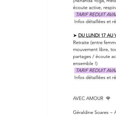
(Akhanda Yoga, médita
écoute active, respi
 TARIF REDUIT AVA
 Infos détaillées et ré
➤ 
DU LUNDI 17 AU
Retraite (entre femm
mouvement libre, tou
partages / écoute ac
ensemble !)
 TARIF REDUIT AVA
 Infos détaillées et ré
AVEC AMOUR  🌹
Géraldine Soares ~ A