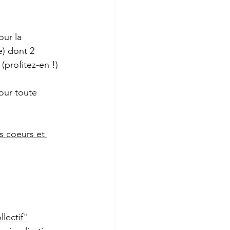
our la 
) dont 2 
profitez-en !)
our toute 
s coeurs et 
lectif"