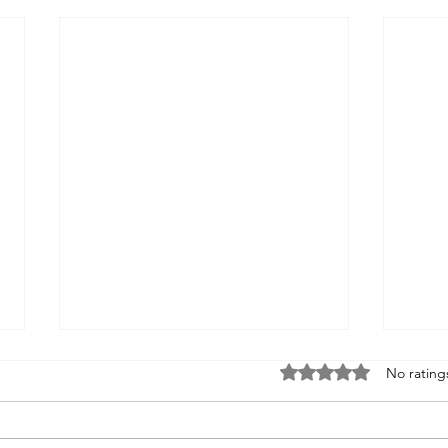
Rated 0 out of 5 stars
No rating