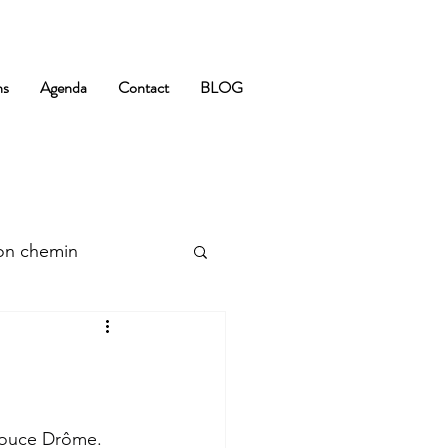
ns
Agenda
Contact
BLOG
n chemin
 douce Drôme. 