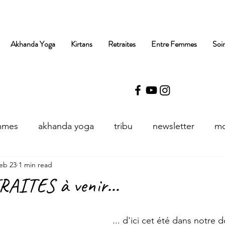
Akhanda Yoga
Kirtans
Retraites
Entre Femmes
Soi
mmes
akhanda yoga
tribu
newsletter
mo
eb 23
1 min read
AITES à venir...
stars.
... d'ici cet été dans notre