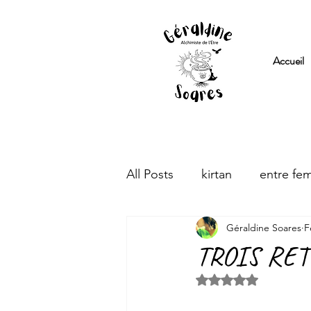
Accueil
All Posts
kirtan
entre fe
Géraldine Soares
F
TROIS RETR
Rated NaN out of 5 