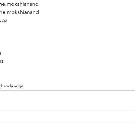
ine.mokshianand
ine.mokshianand
oga
s
es
khanda yoga