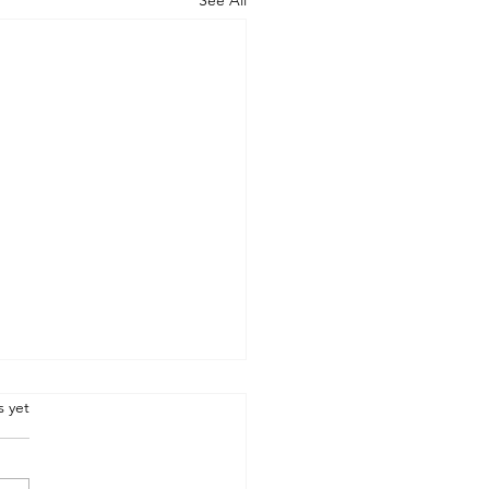
See All
.
s yet