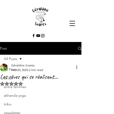
Post
All Posts
Géraldine Soares
All Posts
Feb 20, 2025
2 min read
Les rêves qui se réalisent...
kirtan
Rated NaN out of 5 stars.
entre femmes
akhanda yoga
tribu
newsletter