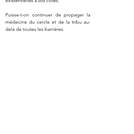
existentielles à vos côtés.
Puisse-t-on continuer de propager la 
médecine du cercle et de la tribu au-
delà de toutes les barrières.
AHÉ ✊🏼
#sororité
#cercle
#tribu
#entraide
entre femmes
tribu
mon chemin
See All
Recent Posts