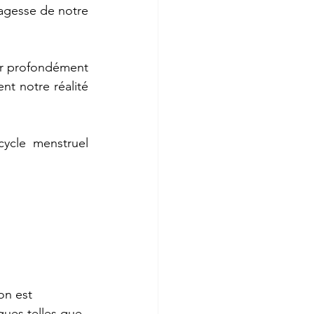
sagesse de notre 
er profondément 
 notre réalité 
cle menstruel 
on est 
ques telles que 