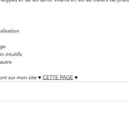
alisation
age
n intuitifs
'autre
ont sur mon site ♥︎ 
CETTE PAGE
 ♥︎