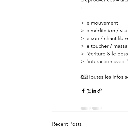
:
> le mouvement
> la méditation / visu
> le son / chant libre
> le toucher / mass
> l'écriture & le dessi
> l'interaction avec l
💃🏻Toutes les infos s
Recent Posts