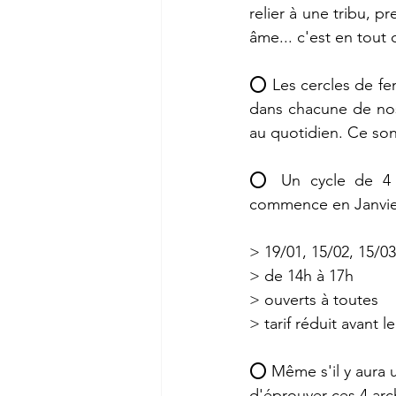
relier à une tribu, p
âme... c'est en tout 
⭕ Les cercles de fe
dans chacune de nos
au quotidien. Ce son
⭕ Un cycle de 4 ce
commence en Janvier
> 19/01, 15/02, 15/03
> de 14h à 17h
> ouverts à toutes
> tarif réduit avant
⭕ Même s'il y aura u
d'éprouver ces 4 arch