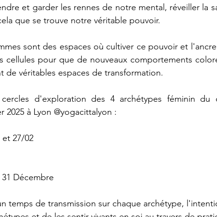
rendre et garder les rennes de notre mental, réveiller la 
cela que se trouve notre véritable pouvoir.
mmes sont des espaces où cultiver ce pouvoir et l'ancr
 cellules pour que de nouveaux comportements colorent
t de véritables espaces de transformation.
rcles d'exploration des 4 archétypes féminin du cy
 2025 à Lyon 
@yogacittalyon
 :
 et 27/02
 le 31 Décembre
n temps de transmission sur chaque archétype, l'intenti
étypes et de les sentir vivants en soi au travers de prati