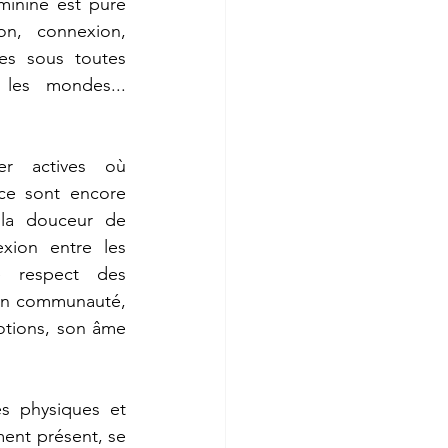
minine est pure 
ion, connexion, 
es sous toutes 
les mondes... 
r actives où 
nce sont encore 
 la douceur de 
exion entre les 
 respect des 
 en communauté, 
tions, son âme 
s physiques et 
ment présent, se 