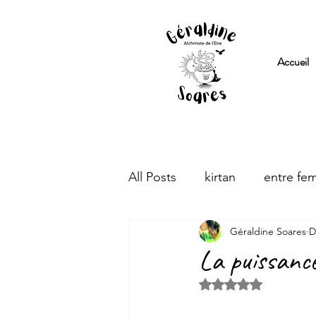
Accueil
All Posts
kirtan
entre fe
Géraldine Soares
D
La puissance
Rated NaN out of 5 