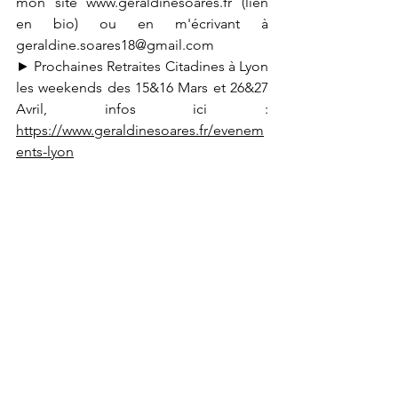
mon site 
www.geraldinesoares.fr
 (lien 
en bio) ou en m'écrivant à 
geraldine.soares18@gmail.com
► Prochaines Retraites Citadines à Lyon 
les weekends des 15&16 Mars et 26&27 
Avril, infos ici : 
https://www.geraldinesoares.fr/evenem
ents-lyon
📸 
@pauline_billet_
 & 
@
le.11.yoga
#joie
#veritablenature
#truenature
#keepitsimple
#akhandayoga
#sourire
médecine du sourire
bienfaits du sourire
pran prana
good vibes
akhanda yoga