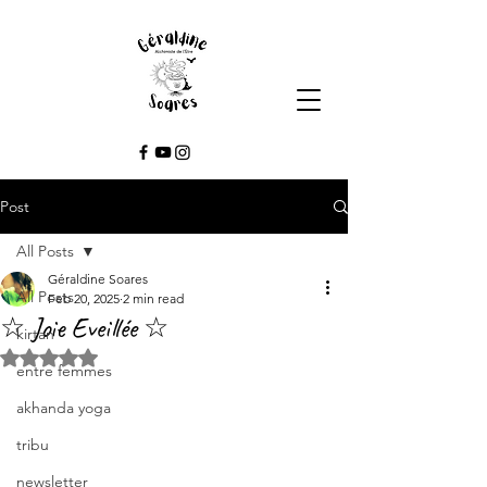
Post
All Posts
Géraldine Soares
All Posts
Feb 20, 2025
2 min read
☆ Joie Eveillée ☆
kirtan
Rated NaN out of 5 stars.
entre femmes
akhanda yoga
tribu
newsletter